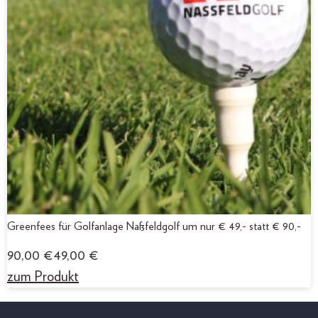
Greenfees für Golfanlage Naßfeldgolf um nur € 49,- statt € 90,-
90,00
€
49,00
€
zum Produkt