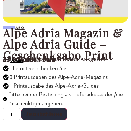
Alpe Adria Magazin &
ABO
Alpe Adria Guide –
Geschenksabo Print
- Beginn mit der nächsten Ausgabe!
33,00
€
für 1 Jahr
inkl.
Versand,
inkl. MwSt.
Hiermit verschenken Sie:
3 Printausgaben des Alpe-Adria-Magazins
1 Printausgabe des Alpe-Adria-Guides
Bitte bei der Bestellung als Lieferadresse den/die
Beschenkte/n angeben.
Jetzt abschliessen