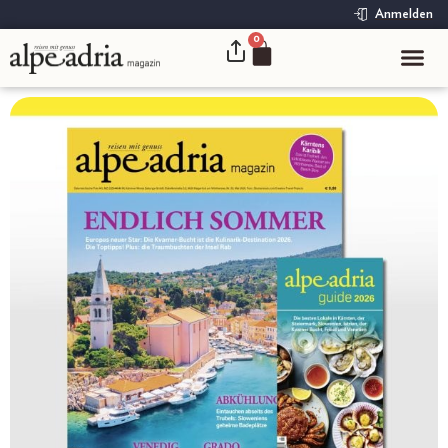
Anmelden
0