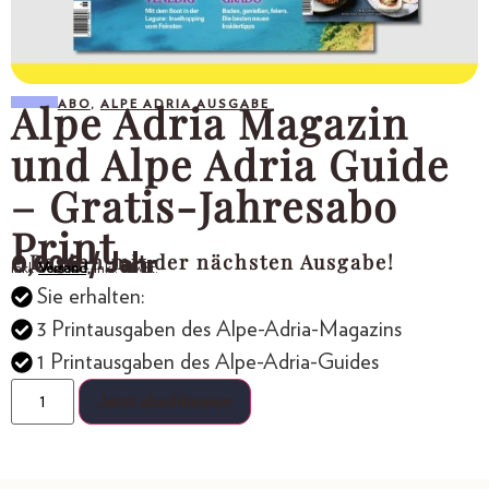
Alpe Adria Magazin
ABO
,
ALPE ADRIA AUSGABE
und Alpe Adria Guide
– Gratis-Jahresabo
Print
- Beginn mit der nächsten Ausgabe!
0,00
€
/ Jahr
inkl.
Versand,
inkl. MwSt.
Sie erhalten:
3 Printausgaben des Alpe-Adria-Magazins
1 Printausgaben des Alpe-Adria-Guides
Jetzt abschliessen