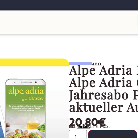
Alpe Adria
ABO
Alpe Adria
Jahresabo 
aktueller 
20,80
€
inkl.
Versand,
inkl. MwSt.
In den Warenkorb