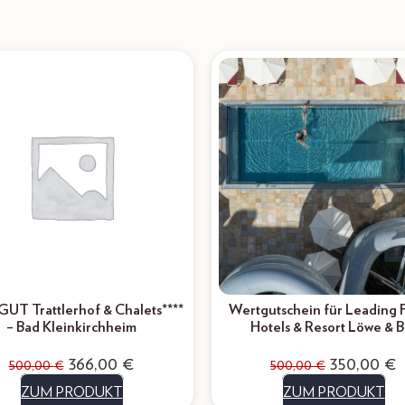
GUT Trattlerhof & Chalets****
Wertgutschein für Leading 
– Bad Kleinkirchheim
Hotels & Resort Löwe & B
366,00
€
350,00
€
500,00
€
500,00
€
ZUM PRODUKT
ZUM PRODUKT