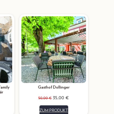
Family
Gasthof Dollinger
är
35,00
€
50,00
€
ZUM PRODUKT