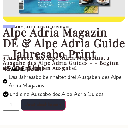
Alpe Adria Magazin
ABO
,
ALPE ADRIA AUSGABE
DE & Alpe Adria Guide
– Jahresabo Print
3 Ausgaben des Alpe Adria Magazins, 1
Ausgabe des Alpe Adria Guides - - Beginn
mit der nächsten Ausgabe!
45,00
€
/ Jahr
inkl.
Versand,
inkl. MwSt.
Das Jahresabo beinhaltet drei Ausgaben des Alpe
Adria Magazins
und eine Ausgabe des Alpe Adria Guides.
Jetzt abschliessen