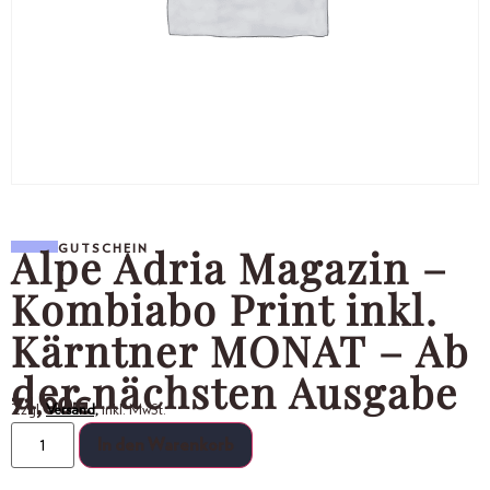
Alpe Adria Magazin –
GUTSCHEIN
Kombiabo Print inkl.
Kärntner MONAT – Ab
der nächsten Ausgabe
71,00
€
Zzgl.
Versand,
inkl. MwSt.
In den Warenkorb