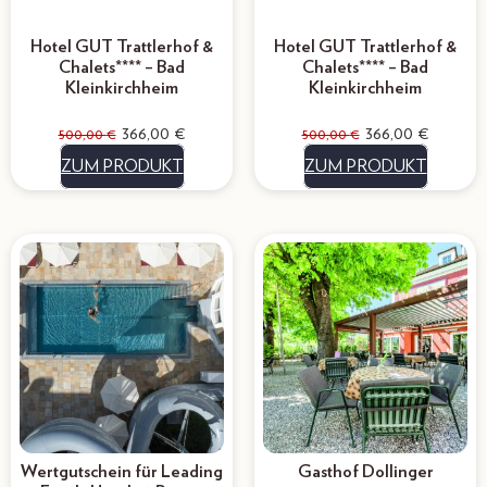
Hotel GUT Trattlerhof &
Hotel GUT Trattlerhof &
Chalets**** – Bad
Chalets**** – Bad
Kleinkirchheim
Kleinkirchheim
366,00
€
366,00
€
500,00
€
500,00
€
ZUM PRODUKT
ZUM PRODUKT
Wertgutschein für Leading
Gasthof Dollinger