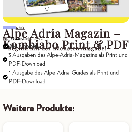
Alpe Adria Magazin –
ABO
inkl.
Versand,
inkl. MwSt.
Kombiabo Print & PDF
Sie erhalten:
- Beginn mit der nächsten Ausgabe!
3 Ausgaben des Alpe-Adria-Magazins als Print und
PDF-Download
1 Ausgabe des Alpe-Adria-Guides als Print und
PDF-Download
Weitere Produkte: