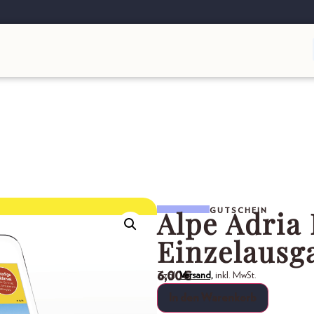
Alpe Adria 
GUTSCHEIN
Einzelausg
6,00
€
Zzgl.
Versand,
inkl. MwSt.
In den Warenkorb