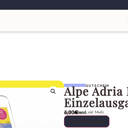
Alpe Adria 
GUTSCHEIN
Einzelausg
6,00
€
Zzgl.
Versand,
inkl. MwSt.
In den Warenkorb