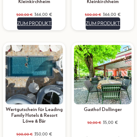
Kleinkirchheim
Kleinkirchheim
366,00
€
366,00
€
500,00
€
500,00
€
ZUM PRODUKT
ZUM PRODUKT
Wertgutschein für Leading
Gasthof Dollinger
Family Hotels & Resort
Löwe & Bär
35,00
€
50,00
€
350,00
€
500,00
€