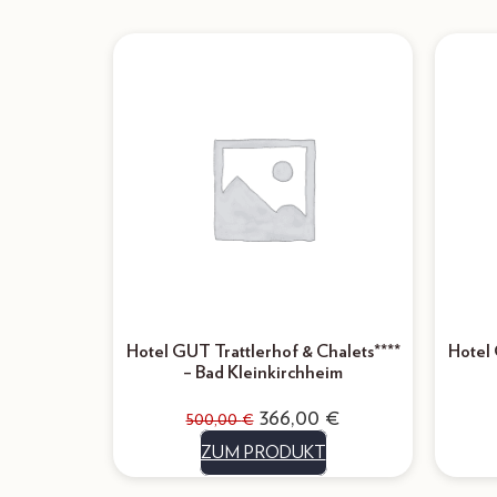
Hotel GUT Trattlerhof & Chalets****
Hotel 
– Bad Kleinkirchheim
366,00
€
500,00
€
ZUM PRODUKT