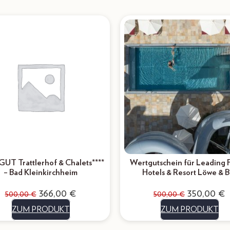
GUT Trattlerhof & Chalets****
Wertgutschein für Leading 
– Bad Kleinkirchheim
Hotels & Resort Löwe & B
366,00
€
350,00
€
500,00
€
500,00
€
ZUM PRODUKT
ZUM PRODUKT