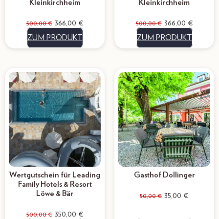
Kleinkirchheim
Kleinkirchheim
366,00
€
366,00
€
500,00
€
500,00
€
ZUM PRODUKT
ZUM PRODUKT
Wertgutschein für Leading
Gasthof Dollinger
Family Hotels & Resort
Löwe & Bär
35,00
€
50,00
€
350,00
€
500,00
€