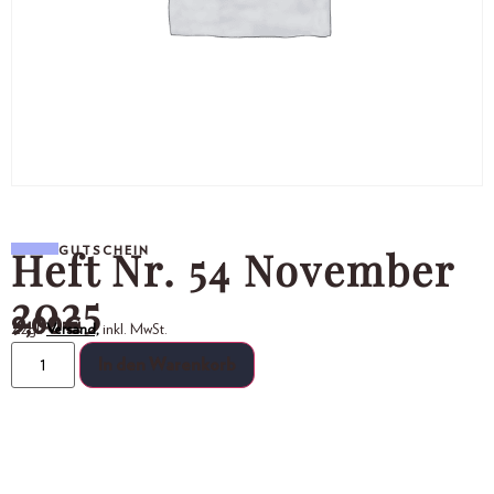
Heft Nr. 54 November
GUTSCHEIN
2025
9,00
€
Zzgl.
Versand,
inkl. MwSt.
In den Warenkorb