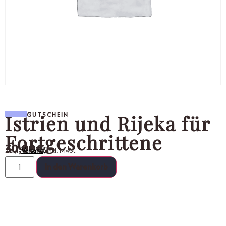
Istrien und Rijeka für
GUTSCHEIN
Fortgeschrittene
30,00
€
Zzgl.
Versand,
inkl. MwSt.
In den Warenkorb