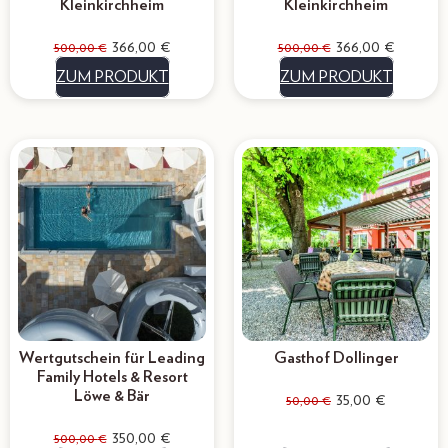
Kleinkirchheim
Kleinkirchheim
366,00
€
366,00
€
500,00
€
500,00
€
ZUM PRODUKT
ZUM PRODUKT
Wertgutschein für Leading
Gasthof Dollinger
Family Hotels & Resort
Löwe & Bär
35,00
€
50,00
€
350,00
€
500,00
€