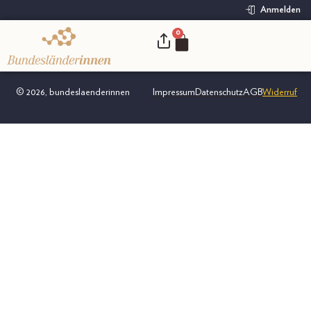
Anmelden
0
.
© 2026, bundeslaenderinnen
Impressum
Datenschutz
AGB
Widerruf