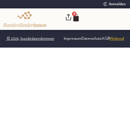
Anmelden
0
.
© 2026, bundeslaenderinnen
Impressum
Datenschutz
AGB
Widerruf