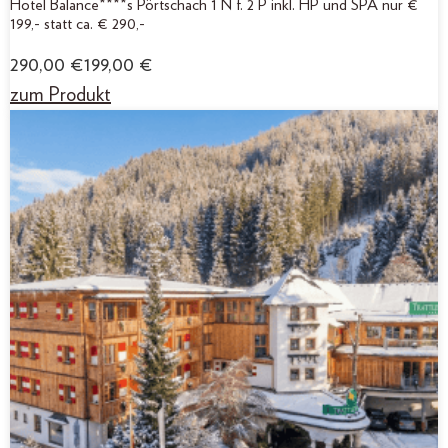
Hotel Balance****s Pörtschach 1 N f. 2 P inkl. HP und SPA nur €
199,- statt ca. € 290,-
290,00
€
199,00
€
zum Produkt