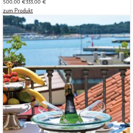
500,00
€
333,00
€
zum Produkt