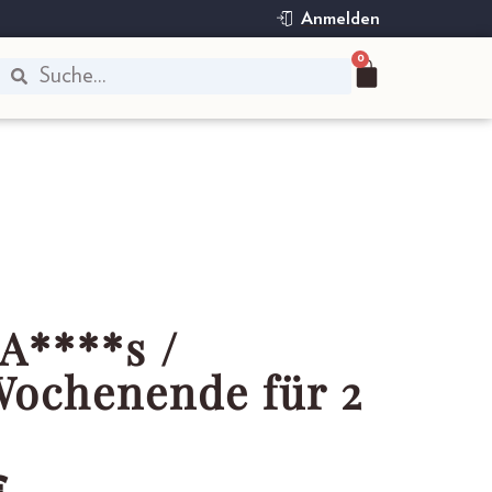
Anmelden
0
A****s /
ochenende für 2
€