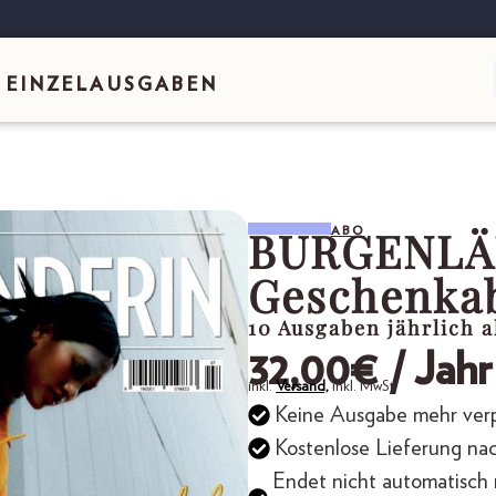
EINZELAUSGABEN
BURGENLÄ
ABO
Geschenkab
10 Ausgaben jährlich 
32,00
€
/ Jahr
inkl.
Versand,
inkl. MwSt.
Keine Ausgabe mehr ver
Kostenlose Lieferung na
Endet nicht automatisch 