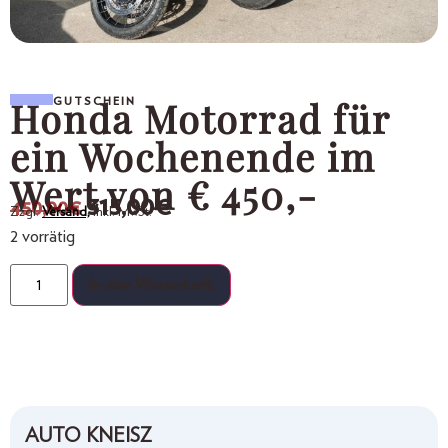
Honda Motorrad für
GUTSCHEIN
ein Wochenende im
Wert von € 450,-
315,00
€
450,00
€
Zzgl.
Versand,
inkl. MwSt.
2 vorrätig
In den Warenkorb
AUTO KNEISZ