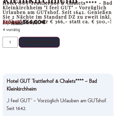
Hotel GUT Trattlerhof & Chalets**** - Bad
Kleinkirchheim "I feel GUT" - Vorzüglich
Urlauben am GUTshof. Seit 1642. Genießen
Sie 2 Nächte im Standard DZ zu zweit inkl.
Frühstück um nur € 366,- statt ca. € 500,-!
366,00
€
500,00
€
Zzgl.
Versand,
inkl. MwSt.
4 vorrätig
In den Warenkorb
Hotel GUT Trattlerhof & Chalets**** – Bad
Kleinkirchheim
„I feel GUT“ – Vorzüglich Urlauben am GUTshof.
Seit 1642.