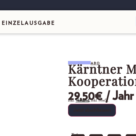
EINZELAUSGABE
Kärntner M
ABO
Kooperatio
29,50
€
/ Jahr
inkl.
Versand,
inkl. MwSt.
Jetzt abschliessen
Teilen: