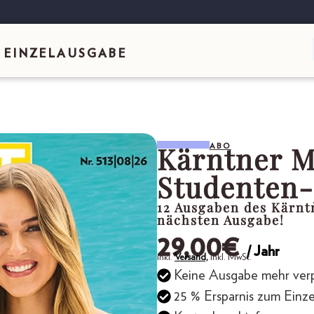
EINZELAUSGABE
Kärntner 
ABO
Studenten-
12 Ausgaben des Kärn
nächsten Ausgabe!
29,00
€
/ Jahr
inkl.
Versand,
inkl. MwSt.
Keine Ausgabe mehr ver
25 % Ersparnis zum Einze