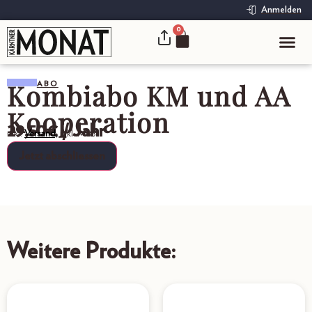
Anmelden
0
Kombiabo KM und AA
ABO
Kooperation
29,50
€
/ Jahr
inkl.
Versand,
inkl. MwSt.
Jetzt abschliessen
Weitere Produkte: