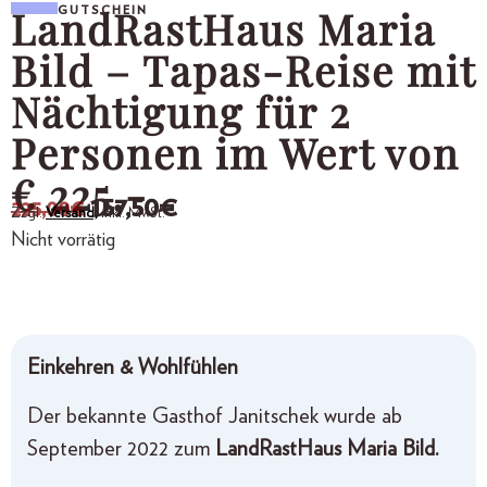
LandRastHaus Maria
GUTSCHEIN
Bild – Tapas-Reise mit
Nächtigung für 2
Personen im Wert von
€ 225,-
157,50
€
225,00
€
Zzgl.
Versand,
inkl. MwSt.
Nicht vorrätig
Einkehren & Wohlfühlen
Der bekannte Gasthof Janitschek wurde ab
September 2022 zum
LandRastHaus Maria Bild.