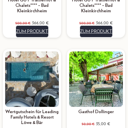
Hotel GUT Trattlerhof &
Hotel GUT Trattlerhof &
Chalets**** – Bad
Chalets**** – Bad
Kleinkirchheim
Kleinkirchheim
366,00
€
366,00
€
500,00
€
500,00
€
ZUM PRODUKT
ZUM PRODUKT
Wertgutschein für Leading
Gasthof Dollinger
Family Hotels & Resort
Löwe & Bär
35,00
€
50,00
€