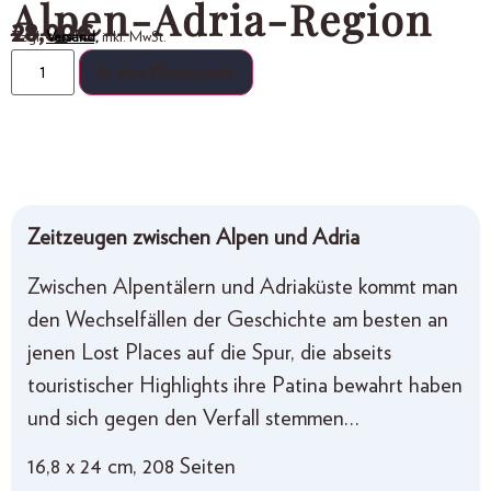
Alpen-Adria-Region
28,00
€
Zzgl.
Versand,
inkl. MwSt.
In den Warenkorb
Zeitzeugen zwischen Alpen und Adria
Zwischen Alpentälern und Adriaküste kommt man
den Wechselfällen der Geschichte am besten an
jenen Lost Places auf die Spur, die abseits
touristischer Highlights ihre Patina bewahrt haben
und sich gegen den Verfall stemmen…
16,8 x 24 cm, 208 Seiten