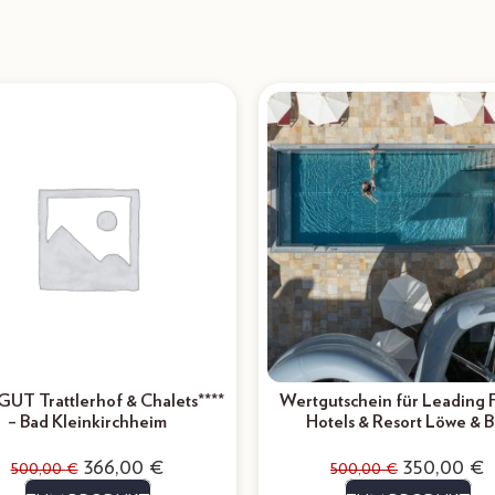
GUT Trattlerhof & Chalets****
Wertgutschein für Leading 
– Bad Kleinkirchheim
Hotels & Resort Löwe & B
366,00
€
350,00
€
500,00
€
500,00
€