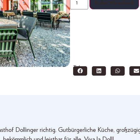
In den Warenkorb
Teilen:
thof Dollinger richtig. Gutbürgerliche Küche, großzügig
 bekömmlich und leistbar für alle. Viva la Doll!