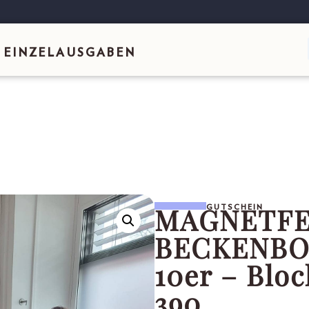
EINZELAUSGABEN
MAGNETFE
GUTSCHEIN
BECKENBO
10er – Bloc
390