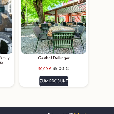
Family
Gasthof Dollinger
är
35,00
€
50,00
€
ZUM PRODUKT