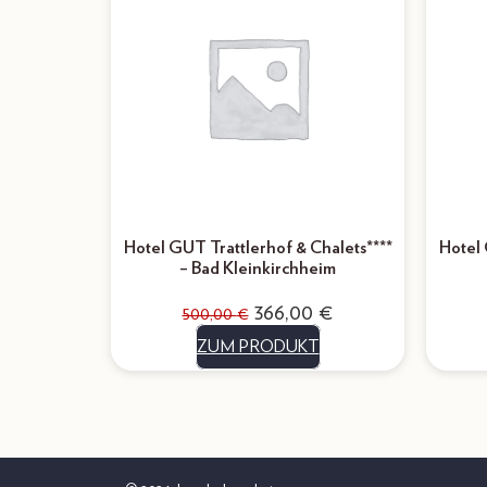
Hotel GUT Trattlerhof & Chalets****
Hotel 
– Bad Kleinkirchheim
366,00
€
500,00
€
ZUM PRODUKT