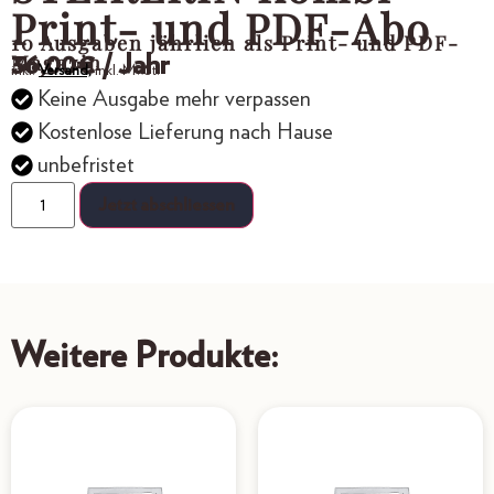
Print- und PDF-Abo
10 Ausgaben jährlich als Print- und PDF-
Magazin
36,00
€
/ Jahr
inkl.
Versand,
inkl. MwSt.
Keine Ausgabe mehr verpassen
Kostenlose Lieferung nach Hause
unbefristet
Jetzt abschliessen
Weitere Produkte: