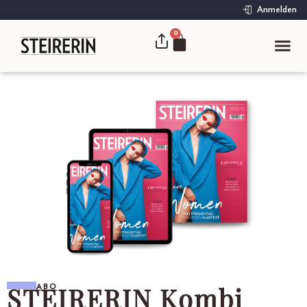
Anmelden
0
STEIRERIN Kombi
ABO