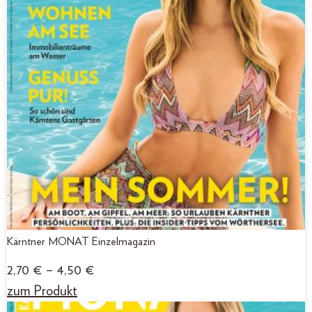
Kärntner MONAT Einzelmagazin
2,70
€
–
4,50
€
zum Produkt