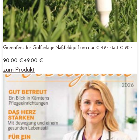
Greenfees für Golfanlage Naßfeldgolf um nur € 49,- statt € 90,-
90,00
€
49,00
€
zum Produkt