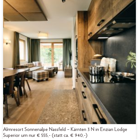
Almresort Sonnenalpe Nassfeld – Kärnten 3 N in Enzian Lodge
Superior um nur € 555,- (statt ca. € 940,-)