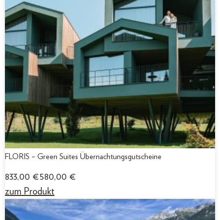
FLORIS – Green Suites Übernachtungsgutscheine
833,00
€
580,00
€
zum Produkt