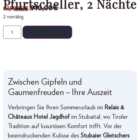
Pfurtscheller, 2 Nächte
910,00
€
1.300,00
€
Zzgl.
Versand,
inkl. MwSt.
2 vorrätig
In den Warenkorb
Zwischen Gipfeln und
Gaumenfreuden – Ihre Auszeit
Verbringen Sie Ihren Sommerurlaub im
Relais &
Châteaux Hotel Jagdhof
im Stubaital, wo Tiroler
Tradition auf luxuriösen Komfort trifft. Vor der
beeindruckenden Kulisse des
Stubaier Gletschers