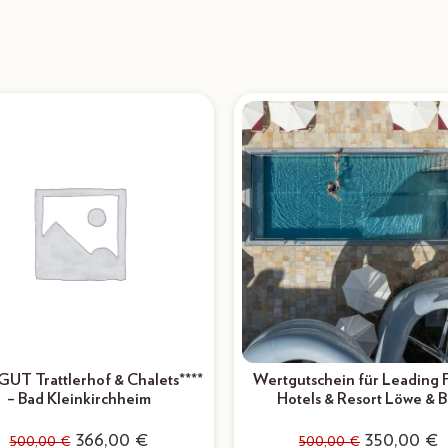
GUT Trattlerhof & Chalets****
Wertgutschein für Leading 
– Bad Kleinkirchheim
Hotels & Resort Löwe & B
366,00
€
350,00
€
500,00
€
500,00
€