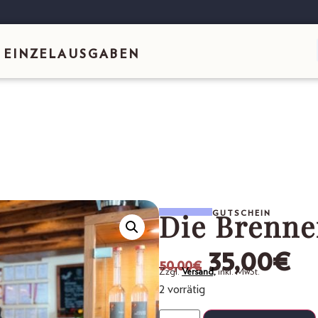
EINZELAUSGABEN
Die Brenne
GUTSCHEIN
35,00
€
50,00
€
Zzgl.
Versand,
inkl. MwSt.
2 vorrätig