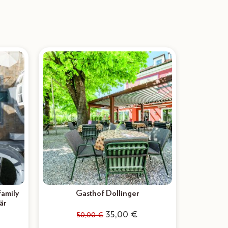
Family
Gasthof Dollinger
är
35,00
€
50,00
€