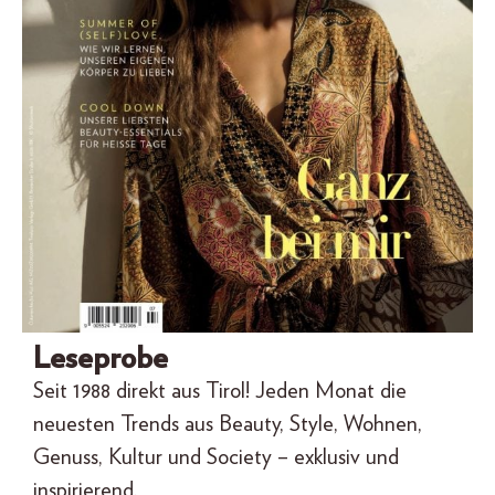
Leseprobe
Seit
1988
direkt aus
Tirol
! J
eden Monat die
neuesten Trends aus
Beauty
,
Style
, Wohnen,
Genuss
, Kultur und Society – exklusiv und
inspirierend
.