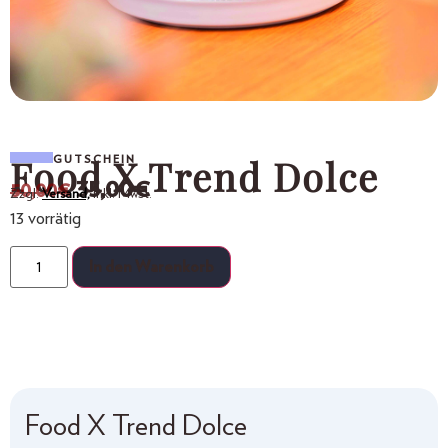
Food X Trend Dolce
GUTSCHEIN
35,00
€
50,00
€
Zzgl.
Versand,
inkl. MwSt.
13 vorrätig
In den Warenkorb
Food X Trend Dolce