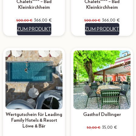
Chalets**** – Bad
Chalets**** – Bad
Kleinkirchheim
Kleinkirchheim
366,00
€
366,00
€
500,00
€
500,00
€
ZUM PRODUKT
ZUM PRODUKT
Wertgutschein für Leading
Gasthof Dollinger
Family Hotels & Resort
Löwe & Bär
35,00
€
50,00
€