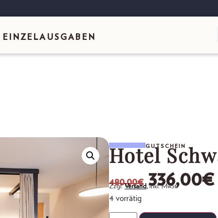
EINZELAUSGABEN
Hotel Schw
GUTSCHEIN
336,00
€
480,00
€
Zzgl.
Versand,
inkl. MwSt.
4 vorrätig