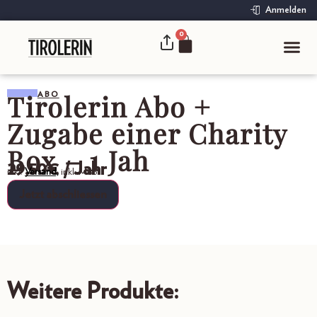
Anmelden
0
Tirolerin Abo +
ABO
Zugabe einer Charity
Box – 1 Jah
29,50
€
/ Jahr
inkl.
Versand,
inkl. MwSt.
Jetzt abschliessen
Weitere Produkte: