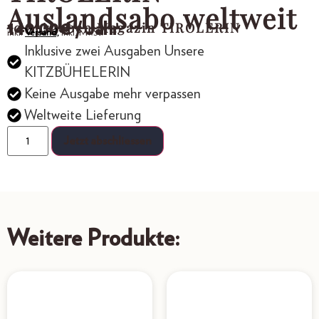
Auslandsabo weltweit
10 Ausgaben Magazin TIROLERIN
140,00
€
/ Jahr
inkl.
Versand,
inkl. MwSt.
Inklusive zwei Ausgaben Unsere
KITZBÜHELERIN
Keine Ausgabe mehr verpassen
Weltweite Lieferung
Jetzt abschliessen
Weitere Produkte: