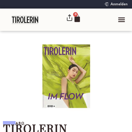
Anmelden
0
TIROLERIN
ABO