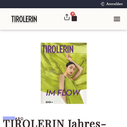
Anmelden
0
TIROLERIN Jahres-
ABO