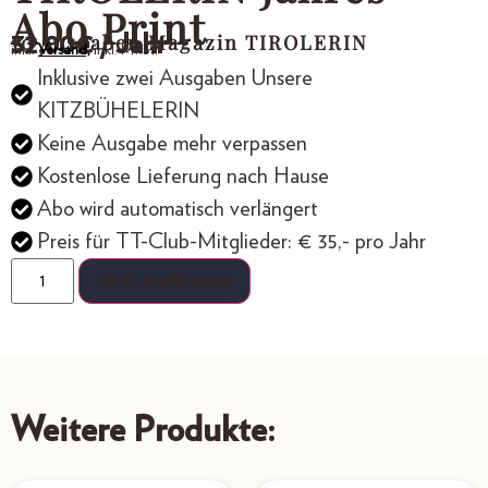
Abo Print
10 Ausgaben Magazin TIROLERIN
32,00
€
/ Jahr
inkl.
Versand,
inkl. MwSt.
Inklusive zwei Ausgaben Unsere
KITZBÜHELERIN
Keine Ausgabe mehr verpassen
Kostenlose Lieferung nach Hause
Abo wird automatisch verlängert
Preis für TT-Club-Mitglieder: € 35,- pro Jahr
Jetzt abschliessen
Weitere Produkte: