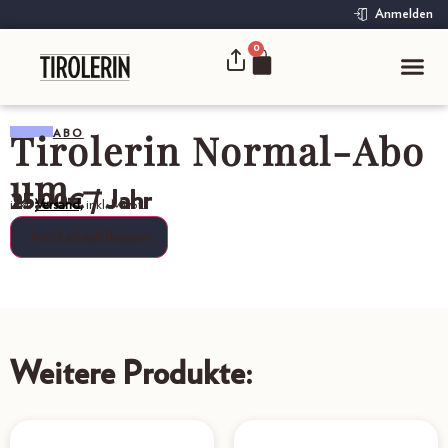
Anmelden
0
Tirolerin Normal-Abo
ABO
um –
25,00
€
/ Jahr
inkl.
Versand,
inkl. MwSt.
Jetzt abschliessen
Weitere Produkte: