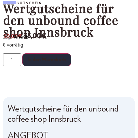
Wertgutscheine für
GUTSCHEIN
den unbound coffee
shop Innsbruck
35,00
€
50,00
€
Zzgl.
Versand,
inkl. MwSt.
8 vorrätig
In den Warenkorb
Wertgutscheine für den unbound
coffee shop Innsbruck
ANGEBOT