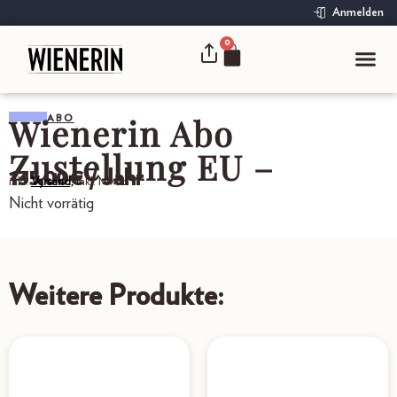
Anmelden
0
Wienerin Abo
ABO
Zustellung EU –
135,00
€
/ Jahr
inkl.
Versand,
inkl. MwSt.
Nicht vorrätig
Weitere Produkte: