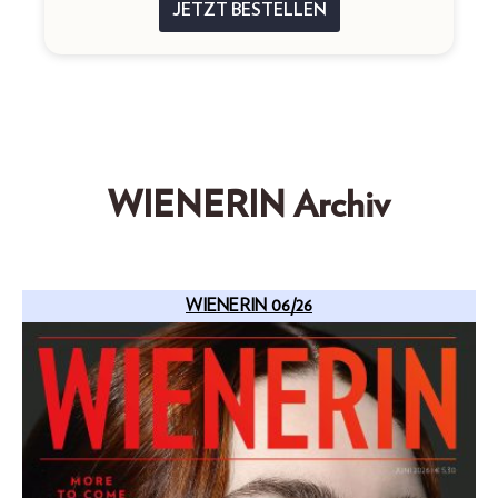
JETZT BESTELLEN
WIENERIN Archiv
WIENERIN 06/26