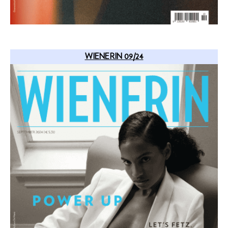
WIENERIN 09/24