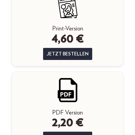
Print-Version
4,60 €
JETZT BESTELLEN
PDF Version
2,20 €