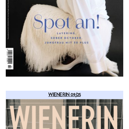
WIENERIN 09/25