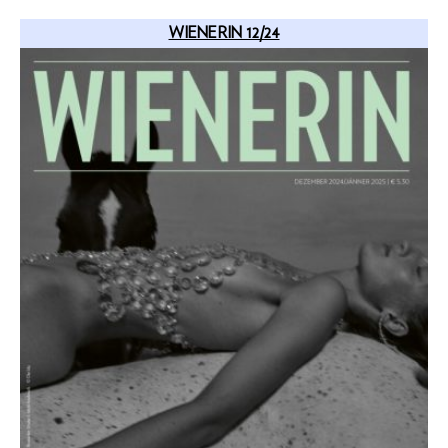
WIENERIN 12/24