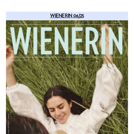
WIENERIN 06/25