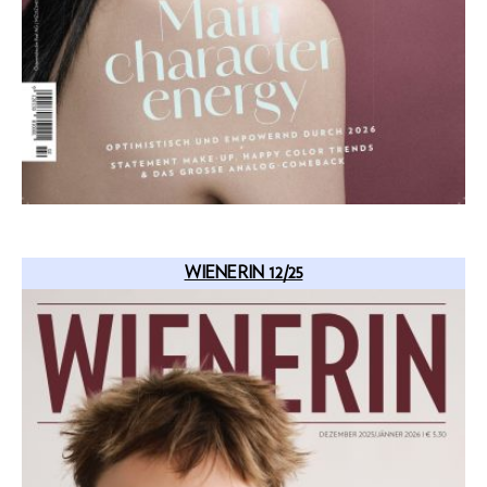
WIENERIN 12/25