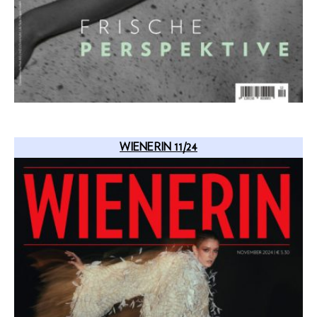
WIENERIN 11/24