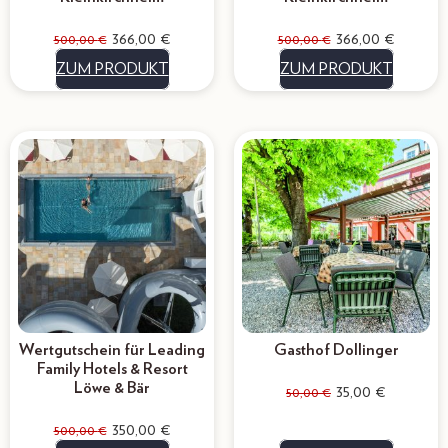
366,00
€
366,00
€
500,00
€
500,00
€
ZUM PRODUKT
ZUM PRODUKT
Wertgutschein für Leading
Gasthof Dollinger
Family Hotels & Resort
Löwe & Bär
35,00
€
50,00
€
350,00
€
500,00
€