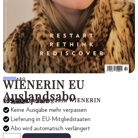
WIENERIN EU
ABO
Auslandsabo
10 Ausgaben Magazin WIENERIN
135,00
€
/ Jahr
inkl.
Versand,
inkl. MwSt.
Keine Ausgabe mehr verpassen
Lieferung in EU-Mitgliedstaaten
Abo wird automatisch verlängert