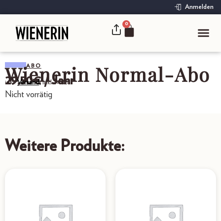
Anmelden
0
Wienerin Normal-Abo
ABO
29,50
€
/ Jahr
inkl.
Versand,
inkl. MwSt.
Nicht vorrätig
Weitere Produkte: