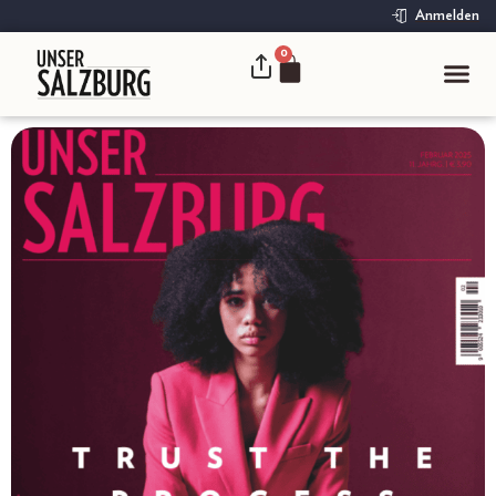
Anmelden
0