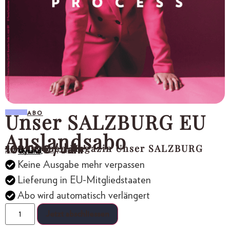
Unser SALZBURG EU
ABO
Auslandsabo
10 Ausgaben Magazin Unser SALZBURG
108,00
€
/ Jahr
inkl.
Versand,
inkl. MwSt.
Keine Ausgabe mehr verpassen
Lieferung in EU-Mitgliedstaaten
Abo wird automatisch verlängert
Jetzt abschliessen