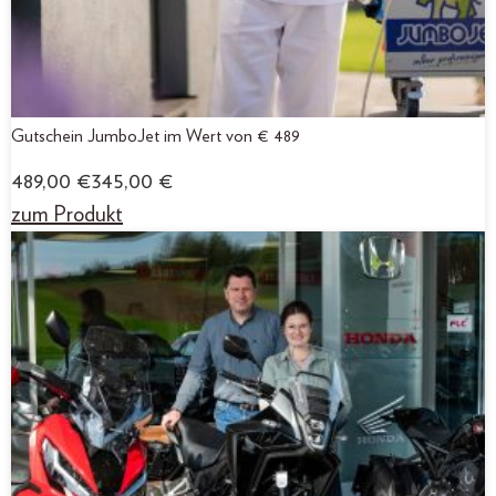
Gutschein JumboJet im Wert von € 489
489,00
€
345,00
€
zum Produkt