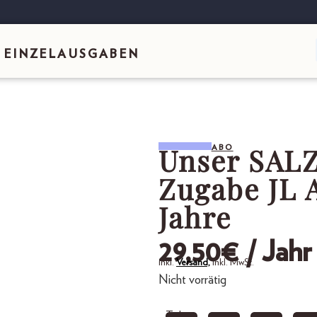
EINZELAUSGABEN
Unser SAL
ABO
Zugabe JL 
Jahre
29,50
€
/ Jahr
inkl.
Versand,
inkl. MwSt.
Nicht vorrätig
Teilen: