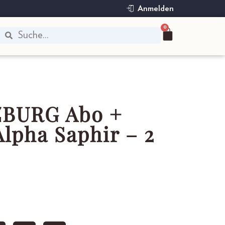
Anmelden
0
ZBURG Abo +
Alpha Saphir – 2